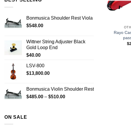
+
Bonmusica Shoulder Rest Viola
$
548.00
OTH
Rayo Cas
pas
Wittner String Adjuster Black
$
Gold Loop End
$
40.00
LSV-800
$
13,800.00
Bonmusica Violin Shoulder Rest
$
485.00
–
$
510.00
ON SALE