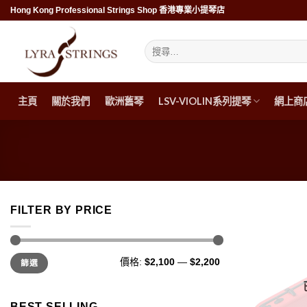
Skip
Hong Kong Professional Strings Shop 香港專業小提琴店
to
content
搜
尋
關
鍵
字:
主頁
關於我們
歐洲舊琴
LSV-VIOLIN系列提琴
網上商
FILTER BY PRICE
最
最
價格:
$2,100
—
$2,200
篩選
低
高
價
價
格
格
BEST SELLING