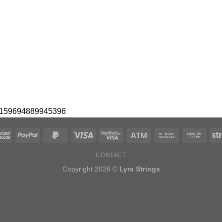
 10159694889945396
CONTACT
Copyright 2026 ©
Lyra Strings