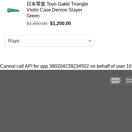
日本琴盒 Toyo Gakki Triangle
Violin Case Demon Slayer
Green
$
1,850.00
$
1,200.00
Cannot call API for app 380204239234502 on behalf of user