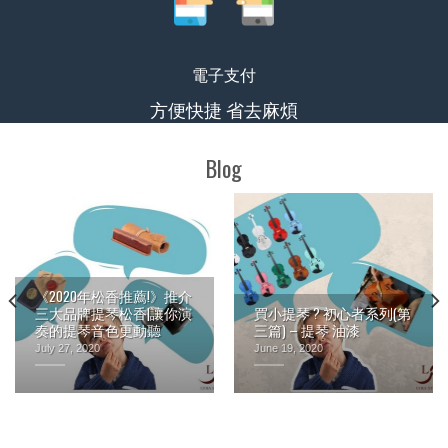
電子支付
方便快捷 省去麻煩
Blog
《2020年松香推薦!》推介
三大品牌提琴松香|讓你演
買小提琴 ? 初心者系列(第
奏的提琴音色更動聽
三篇) – 提琴 油漆
July 27, 2020
June 19, 2020