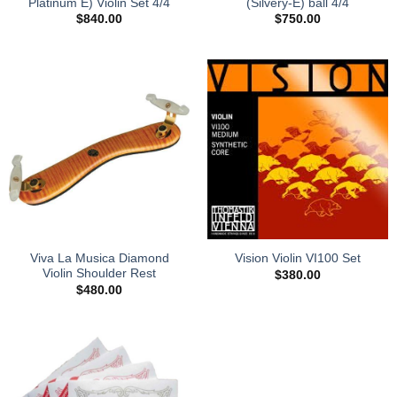
Platinum E) Violin Set 4/4
(Silvery-E) ball 4/4
$
840.00
$
750.00
Vision Violin VI100 Set
Viva La Musica Diamond
Violin Shoulder Rest
$
380.00
$
480.00