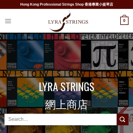
Skip
Hong Kong Professional Strings Shop 香港專業小提琴店
to
content
0
LYRA STRINGS
網上商店
Search
for: