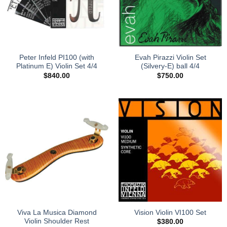
Peter Infeld PI100 (with
Evah Pirazzi Violin Set
Platinum E) Violin Set 4/4
(Silvery-E) ball 4/4
$
840.00
$
750.00
Vision Violin VI100 Set
Viva La Musica Diamond
Violin Shoulder Rest
$
380.00