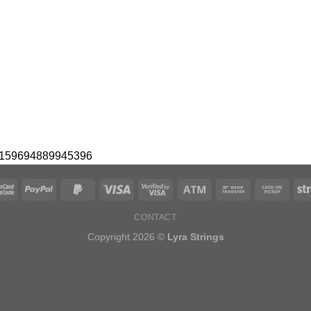
 10159694889945396
CONTACT
Copyright 2026 ©
Lyra Strings