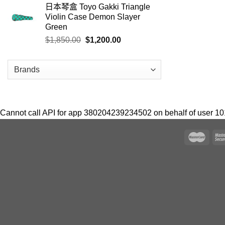
日本琴盒 Toyo Gakki Triangle
Violin Case Demon Slayer
Green
$
1,850.00
$
1,200.00
Cannot call API for app 380204239234502 on behalf of user