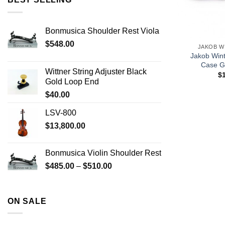
+
Bonmusica Shoulder Rest Viola
$
548.00
JAKOB W
Jakob Wint
Case Gr
Wittner String Adjuster Black
$
Gold Loop End
$
40.00
LSV-800
$
13,800.00
Bonmusica Violin Shoulder Rest
$
485.00
–
$
510.00
ON SALE