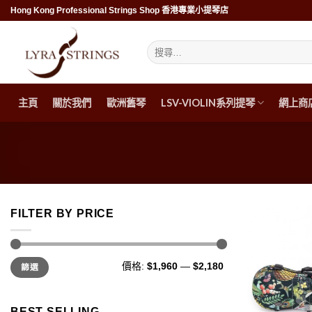
Skip
Hong Kong Professional Strings Shop 香港專業小提琴店
to
content
搜
尋
關
鍵
字:
主頁
關於我們
歐洲舊琴
LSV-VIOLIN系列提琴
網上商
FILTER BY PRICE
最
最
價格:
$1,960
—
$2,180
篩選
低
高
價
價
格
格
BEST SELLING