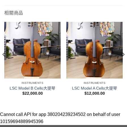
相關商品
INSTRUMENTS
INSTRUMENTS
LSC Model B Cello大提琴
LSC Model A Cello大提琴
$
22,000.00
$
12,000.00
Cannot call API for app 380204239234502 on behalf of user
10159694889945396