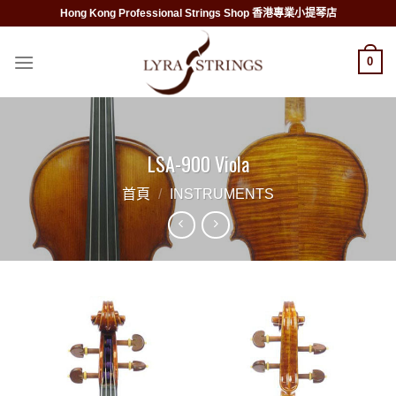
Skip
Hong Kong Professional Strings Shop 香港專業小提琴店
to
content
0
LSA-900 Viola
首頁
/
INSTRUMENTS