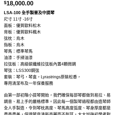
18,000.00
$
LSA-100 全手製普及中提琴
尺寸 11寸 -16寸
面板：優質歐料松木
背板：優質歐料楓木
弦枕：烏木
指板：烏木
琴馬：標準琴馬
油漆：手掃油漆
拉弦板：高級碳纖維拉弦板內置4顆微調
琴弦：LSS300鋼弦
套裝：琴弓，琴盒，Lyrastrings原裝松香，
專用清潔布及一年保養服務
由第一部初階小提琴開始，我們確保每部琴都做到易拉、易
調音、易上手的嚴格標準。因此每一個製琴過程都由造琴師
全人手製造，令到琴枕高度、琴馬高度弧度、琴身厚度都是
盡善盡美，保證琴音清新亮麗而不刺耳，大大加強初學者對