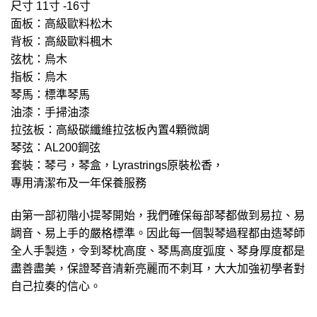
尺寸 11寸 -16寸
面板：高級歐料松木
背板：高級歐料楓木
弦枕：烏木
指板：烏木
琴馬：標準琴馬
油漆：手掃油漆
拉弦板：高級碳纖維拉弦板內置4顆微調
琴弦：AL200鋼弦
套裝：琴弓，琴盒，Lyrastrings原裝松香，
專用清潔布及一年保養服務
由第一部初階小提琴開始，我們確保每部琴都做到易拉、易
調音、易上手的嚴格標準。因此每一個製琴過程都由造琴師
全人手製造，令到琴枕高度、琴馬高度弧度、琴身厚度都是
盡善盡美，保證琴音清新亮麗而不刺耳，大大加強初學者對
自己拉奏的信心。